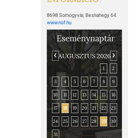
8698 Somogyvár, Besliahegy 64.
www.nöf.hu
Eseménynaptár
AUGUSZTUS 2026
1
2
3
4
5
6
7
8
9
10
11
12
13
14
15
16
17
18
19
20
21
22
23
Somogyvár–Kupavár
24
25
26
27
28
29
30
31