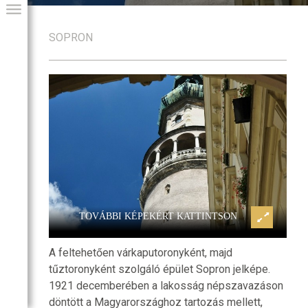
SOPRON
ny
Sopron, Tűztorony
GIAI PROGRAM
TOVÁBBI KÉPEKÉRT KATTINTSON
A feltehetően várkaputoronyként, majd
tűztoronyként szolgáló épület Sopron jelképe.
1921 decemberében a lakosság népszavazáson
döntött a Magyarországhoz tartozás mellett,