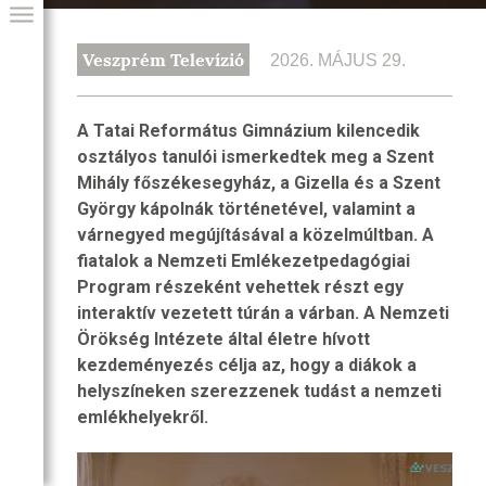
Veszprém Televízió
2026. MÁJUS 29.
A Tatai Református Gimnázium kilencedik
osztályos tanulói ismerkedtek meg a Szent
Mihály főszékesegyház, a Gizella és a Szent
György kápolnák történetével, valamint a
várnegyed megújításával a közelmúltban. A
fiatalok a Nemzeti Emlékezetpedagógiai
Program részeként vehettek részt egy
GIAI PROGRAM
interaktív vezetett túrán a várban. A Nemzeti
Örökség Intézete által életre hívott
kezdeményezés célja az, hogy a diákok a
helyszíneken szerezzenek tudást a nemzeti
emlékhelyekről.