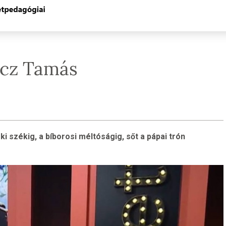
ócz Tamás
i székig, a bíborosi méltóságig, sőt a pápai trón