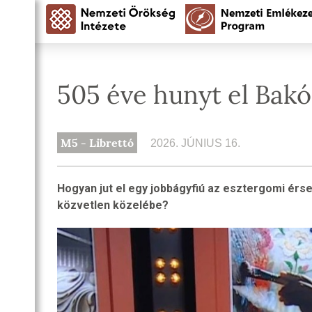
505 éve hunyt el Bak
M5 - Librettó
2026. JÚNIUS 16.
Hogyan jut el egy jobbágyfiú az esztergomi érsek
közvetlen közelébe?