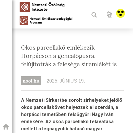
Okos parcellakő emlékezik
Horpácson a genealógusra,
felújították a felesége síremlékét is
nool.hu
2025. JÚNIUS 19.
A Nemzeti Sírkertbe sorolt sírhelyeket jelölő
okos parcellakövet helyeztek el szerdán, a
horpácsi temetőben felsőgyőri Nagy Iván
emlékére. Az okos parcellakő felavatása
mellett a legnagyobb hatású magyar