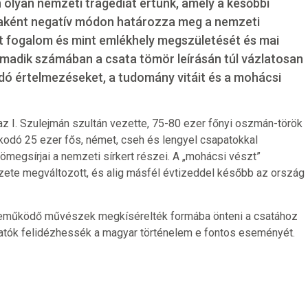
olyan nemzeti tragédiát értünk, amely a későbbi
jaként negatív módon határozza meg a nemzeti
t fogalom és mint emlékhely megszületését és mai
madik számában a csata tömör leírásán túl vázlatosan
dó értelmezéseket, a tudomány vitáit és a mohácsi
z I. Szulejmán szultán vezette, 75-80 ezer főnyi oszmán-török
lkodó 25 ezer fős, német, cseh és lengyel csapatokkal
tömegsírjai a nemzeti sírkert részei. A „mohácsi vészt”
zete megváltozott, és alig másfél évtizeddel később az ország
eműködő művészek megkísérelték formába önteni a csatához
atók felidézhessék a magyar történelem e fontos eseményét.