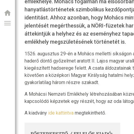
emlékhelye. Mohács fogalmán ma elsősorban 
hanyatlástörténetek szimbolikus kezdőpont
identitást. Ahhoz azonban, hogy Mohács min
jelentését megérthessük, a NÖRI-füzetek har
áttekintjük a helyhez és az eseményhez tapa
emlékhely megszületésének történetét is.
1526. augusztus 29-én a Mohács melletti síkságon a
haderő döntő győzelmet aratott II. Lajos magyar ura
kiegészített hadserege felett. A csata áldozatainak 
követően a középkori Magyar Királyság hatalmi hely
GIAI PROGRAM
gyakorlatilag három részre szakadt.
A Mohácsi Nemzeti Emlékhely létrehozásában közr
kapcsolódó képzetek egy részét, hogy az oda látog
A kiadvány
ide kattintva
megtekinthető.
FŐSZERKESZTŐ / FELELŐS KIADÓ: