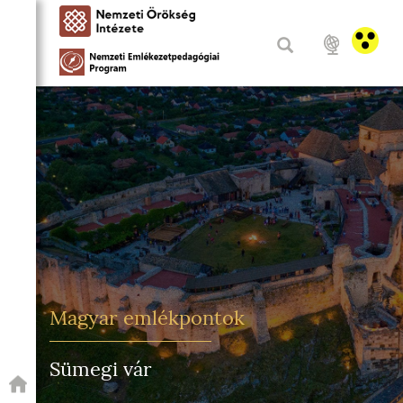
Magyar emlékpontok
Sümegi vár