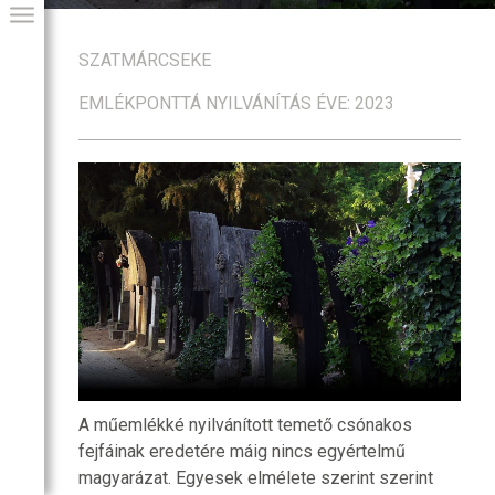
SZATMÁRCSEKE
EMLÉKPONTTÁ NYILVÁNÍTÁS ÉVE: 2023
GIAI PROGRAM
A műemlékké nyilvánított temető csónakos
fejfáinak eredetére máig nincs egyértelmű
magyarázat. Egyesek elmélete szerint szerint