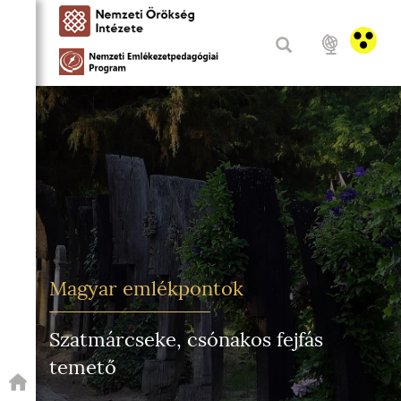
Magyar emlékpontok
Szatmárcseke, csónakos fejfás
temető