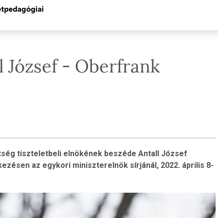
l József - Oberfrank
ség tiszteletbeli elnökének beszéde Antall József
zésen az egykori miniszterelnök sírjánál, 2022. április 8-