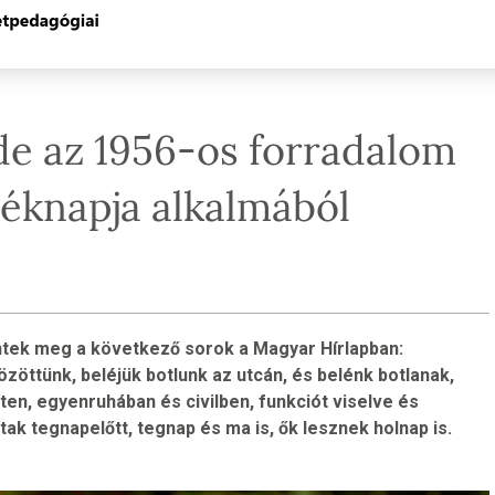
de az 1956-os forradalom
éknapja alkalmából
entek meg a következő sorok a Magyar Hírlapban:
özöttünk, beléjük botlunk az utcán, és belénk botlanak,
en, egyenruhában és civilben, funkciót viselve és
tak tegnapelőtt, tegnap és ma is, ők lesznek holnap is.