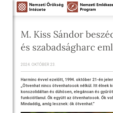
M. Kiss Sándor beszé
és szabadságharc eml
2024. OKTÓBER 23.
Harminc évvel ezelőtt, 1994. október 21-én jel
„Ötvenhat nincs ötvenhatosok nélkül. Itt élnek k
konszolidáltan és dühösen, elegánsan és gyűrött
funkciótlanul. Ők együtt az ötvenhatosok. Ők vol
Mindaddig, amíg lesznek: ők ötvenhat.”