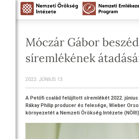
Móczár Gábor beszéde
síremlékének átadás
2022. JÚNIUS 13.
A Petőfi család felújított síremlékét 2022. júniu
Rákay Philip producer és felesége, Wieber Ors
környezetét a Nemzeti Örökség Intézete (NÖRI) ú