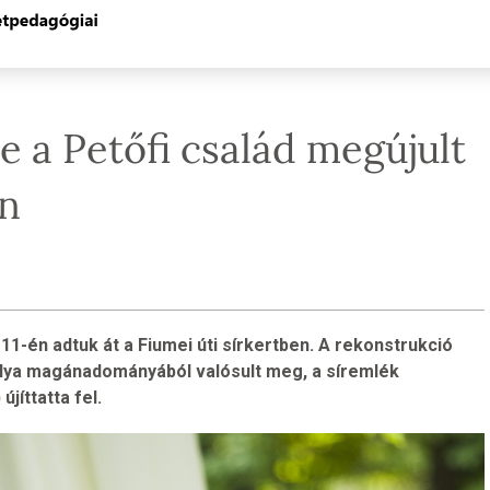
 a Petőfi család megújult
án
s 11-én adtuk át a Fiumei úti sírkertben. A rekonstrukció
olya magánadományából valósult meg, a síremlék
jíttatta fel.