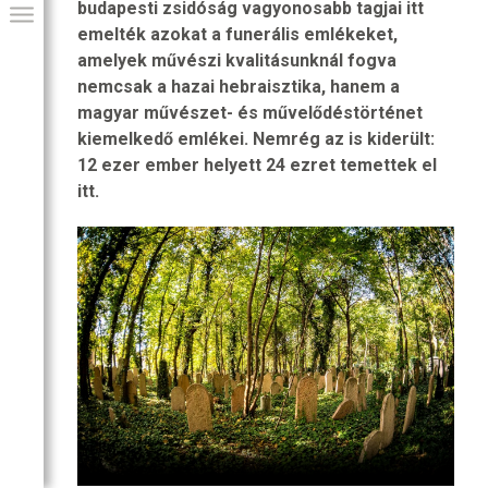
budapesti zsidóság vagyonosabb tagjai itt
emelték azokat a funerális emlékeket,
amelyek művészi kvalitásunknál fogva
nemcsak a hazai hebraisztika, hanem a
magyar művészet- és művelődéstörténet
kiemelkedő emlékei. Nemrég az is kiderült:
12 ezer ember helyett 24 ezret temettek el
itt.
GIAI PROGRAM