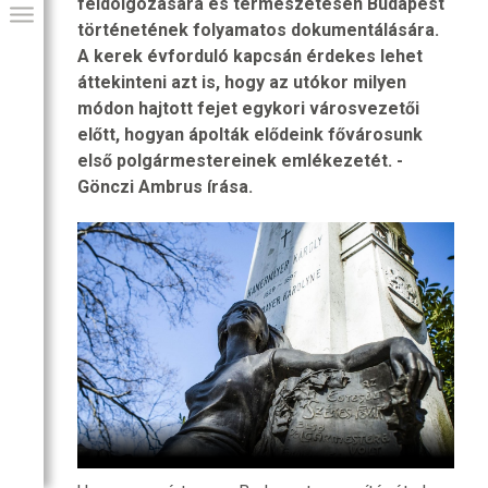
feldolgozására és természetesen Budapest
történetének folyamatos dokumentálására.
A kerek évforduló kapcsán érdekes lehet
áttekinteni azt is, hogy az utókor milyen
módon hajtott fejet egykori városvezetői
előtt, hogyan ápolták elődeink fővárosunk
első polgármestereinek emlékezetét. -
Gönczi Ambrus írása.
GIAI PROGRAM