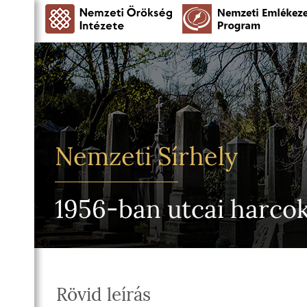
Nemzeti Sírhely
1956-ban utcai harco
Rövid leírás