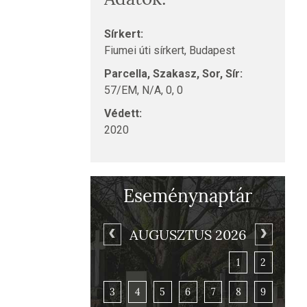
Sírkert:
Fiumei úti sírkert, Budapest
Parcella, Szakasz, Sor, Sír:
57/EM, N/A, 0, 0
Védett:
2020
Eseménynaptár
AUGUSZTUS 2026
1
2
3
4
5
6
7
8
9