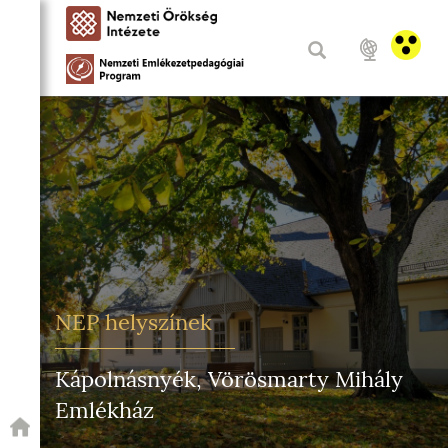
NEP helyszínek
Kápolnásnyék, Vörösmarty Mihály
Emlékház