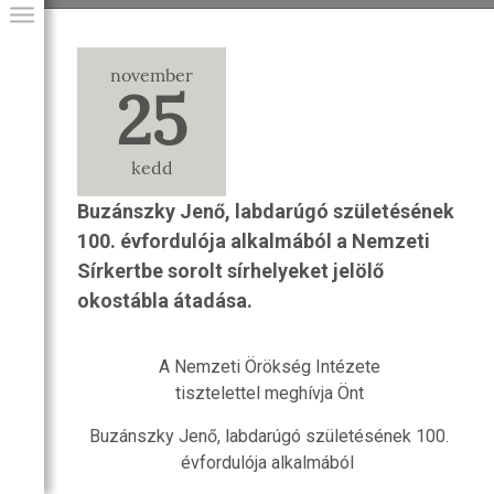
november
25
kedd
Buzánszky Jenő, labdarúgó születésének
100. évfordulója alkalmából a Nemzeti
Sírkertbe sorolt sírhelyeket jelölő
okostábla átadása.
GIAI PROGRAM
A Nemzeti Örökség Intézete
tisztelettel meghívja Önt
Buzánszky Jenő, labdarúgó születésének 100.
évfordulója alkalmából