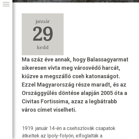
január
29
kedd
Ma száz éve annak, hogy Balassagyarmat
sikeresen vívta meg városvédő harcát,
kiűzve a megszálló cseh katonaságot.
Ezzel Magyarország része maradt, és az
GIAI PROGRAM
Országgyűlés döntése alapján 2005 óta a
Civitas Fortissima, azaz a legbátrabb
város címet viselheti.
1919. január 14-én a csehszlovák csapatok
átkeltek az Ipoly-folyón, elfoglalták a