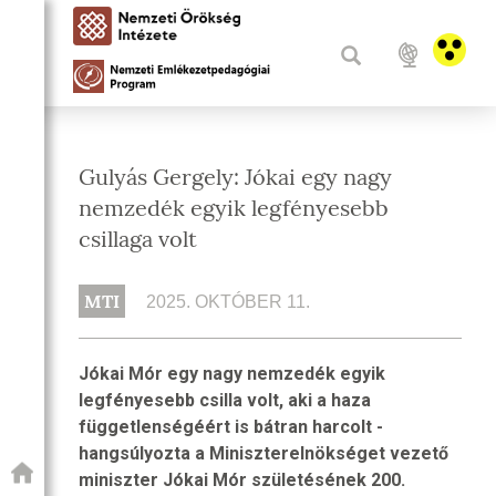
Gulyás Gergely: Jókai egy nagy
nemzedék egyik legfényesebb
csillaga volt
MTI
2025. OKTÓBER 11.
Jókai Mór egy nagy nemzedék egyik
legfényesebb csilla volt, aki a haza
függetlenségéért is bátran harcolt -
hangsúlyozta a Miniszterelnökséget vezető
miniszter Jókai Mór születésének 200.