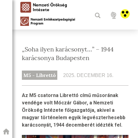
„Soha ilyen karácsonyt…” – 1944
karácsonya Budapesten
M5 - Librettó
2025. DECEMBER 16.
Az M5 csatorna Librettó című műsorának
vendége volt Móczár Gábor, a Nemzeti
Örökség Intézete főigazgatója, akivel a
magyar történelem egyik legvészterhesebb
karácsonyát, 1944 decemberét idézték fel.