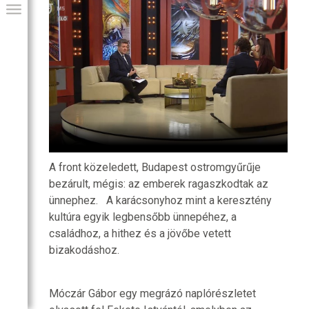
A front közeledett, Budapest ostromgyűrűje
bezárult, mégis: az emberek ragaszkodtak az
GIAI PROGRAM
ünnephez. A karácsonyhoz mint a keresztény
kultúra egyik legbensőbb ünnepéhez, a
családhoz, a hithez és a jövőbe vetett
bizakodáshoz.
Móczár Gábor egy megrázó naplórészletet