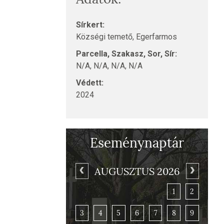
Sírkert:
Községi temető, Egerfarmos
Parcella, Szakasz, Sor, Sír:
N/A, N/A, N/A, N/A
Védett:
2024
Eseménynaptár
AUGUSZTUS 2026
1
2
3
4
5
6
7
8
9