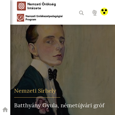
Nemzeti Sírhely
Batthyány Gyula, németújvári gróf