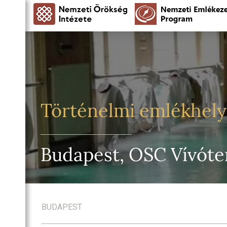
Történelmi emlékhel
Budapest, OSC Vívót
BUDAPEST