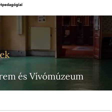
yek
erem és Vívómúzeum