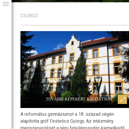
CSURGÓ
llégium és
Csurgó, a református kollégium
GIAI PROGRAM
nagykönyvtár
TOVÁBBI KÉPEKÉRT KATTINTSON
A református gimnáziumot a 18. század végén
alapította gróf Festetics György. Az intézmény
megszervezését a népi felvilágosodás kiemelkedő