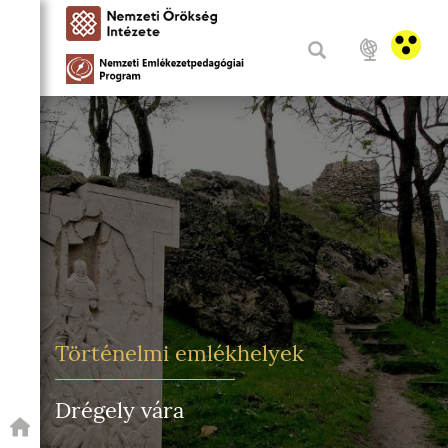
Történelmi emlékhelyek
Drégely vára