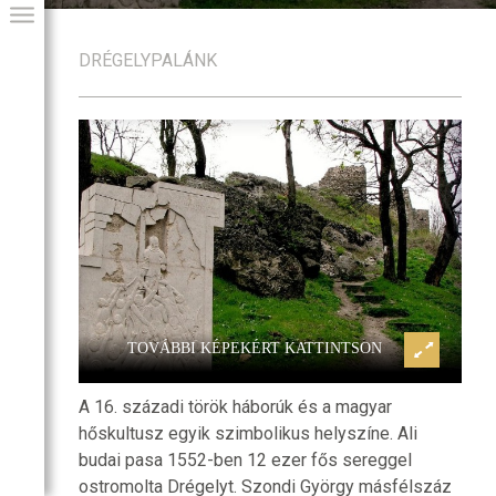
DRÉGELYPALÁNK
Drégely vára
GIAI PROGRAM
TOVÁBBI KÉPEKÉRT KATTINTSON
A 16. századi török háborúk és a magyar
hőskultusz egyik szimbolikus helyszíne. Ali
budai pasa 1552-ben 12 ezer fős sereggel
ostromolta Drégelyt. Szondi György másfélszáz