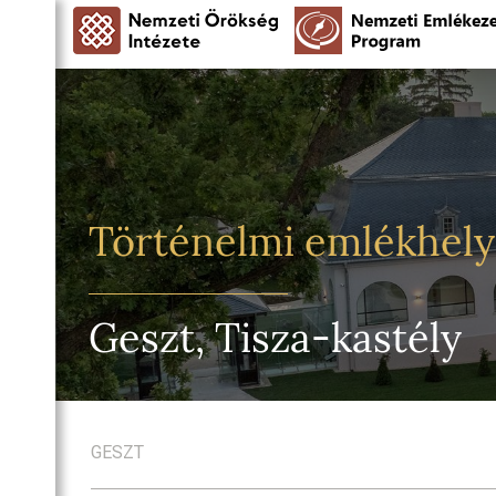
Történelmi emlékhel
Geszt, Tisza-kastély
GESZT