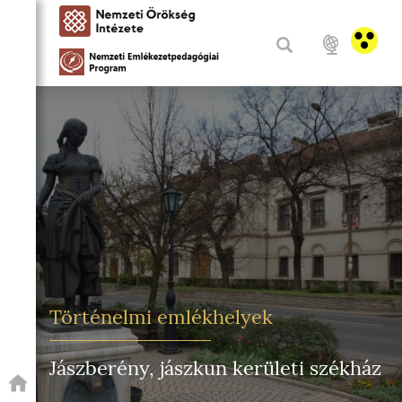
Történelmi emlékhelyek
Jászberény, jászkun kerületi székház