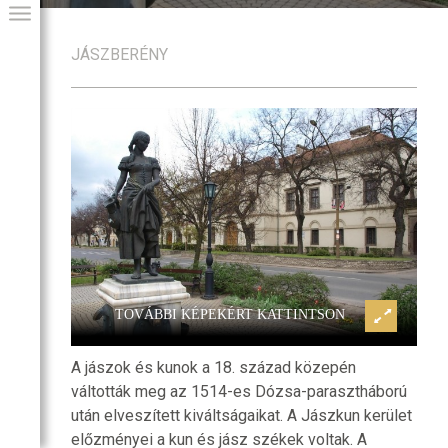
JÁSZBERÉNY
leti székház
Jászberény, jászkun kerületi sz
GIAI PROGRAM
TOVÁBBI KÉPEKÉRT KATTINTSON
A jászok és kunok a 18. század közepén
váltották meg az 1514-es Dózsa-parasztháború
után elveszített kiváltságaikat. A Jászkun kerület
előzményei a kun és jász székek voltak. A