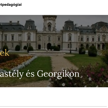
yek
kastély és Georgikon