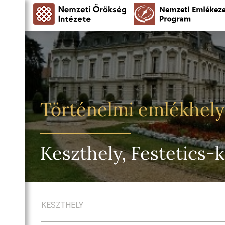
Történelmi emlékhel
Keszthely, Festetics-
KESZTHELY