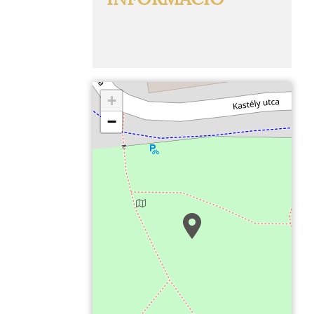
+
−
Keszthely, Festetics-kastély és