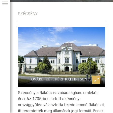
SZÉCSÉNY
és a ferences
Szécsény, Forgách-kastély és a fe
GIAI PROGRAM
kolostor
TOVÁBBI KÉPEKÉRT KATTINTSON
Szécsény a Rákóczi-szabadságharc emlékét
őrzi. Az 1705-ben tartott szécsényi
országgyűlés választotta fejedelemmé Rákóczit,
itt teremtették meg államának jogi formáit. Ennek