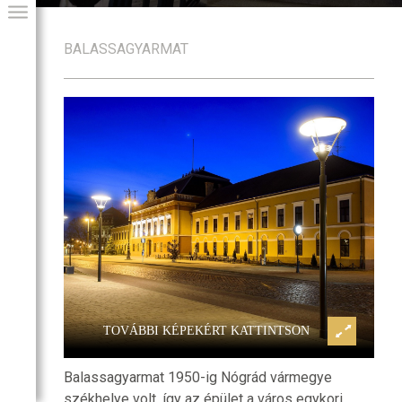
BALASSAGYARMAT
egyeháza
Balassagyarmat, Vármegyehá
GIAI PROGRAM
TOVÁBBI KÉPEKÉRT KATTINTSON
Balassagyarmat 1950-ig Nógrád vármegye
székhelye volt, így az épület a város egykori