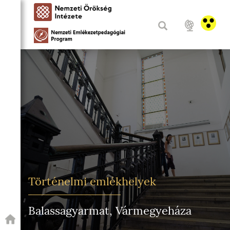
Történelmi emlékhelyek
Balassagyarmat, Vármegyeháza