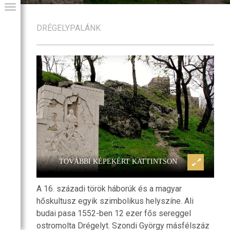
DRÉGELYPALÁNK
Drégely vára
GIAI PROGRAM
TOVÁBBI KÉPEKÉRT KATTINTSON
A 16. századi török háborúk és a magyar
hőskultusz egyik szimbolikus helyszíne. Ali
budai pasa 1552-ben 12 ezer fős sereggel
ostromolta Drégelyt. Szondi György másfélszáz