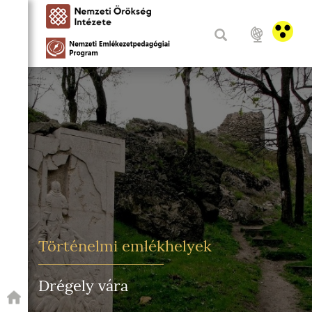
Történelmi emlékhelyek
Drégely vára