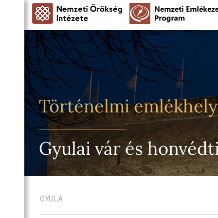
Történelmi emlékhel
Gyulai vár és honvédt
GYULA