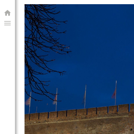
GIAI PROGRAM
zti emlékhely