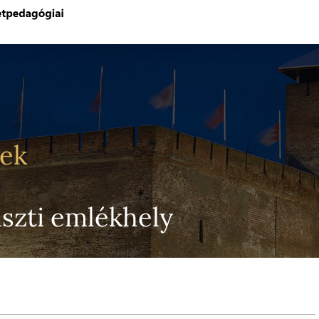
yek
iszti emlékhely