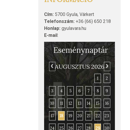
Cím:
5700 Gyula, Várkert
Telefonszám:
+36 (66) 650 218
Honlap:
gyulavara.hu
E-mail
:
Eseménynaptár
AUGUSZTUS 2026
1
2
3
4
5
6
7
8
9
10
11
12
13
14
15
16
Gyulai vár és honvédtiszti em
17
18
19
20
21
22
23
24
25
26
27
28
29
30