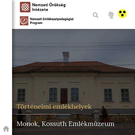
Történelmi emlékhelyek
Monok, Kossuth Emlékmúzeum