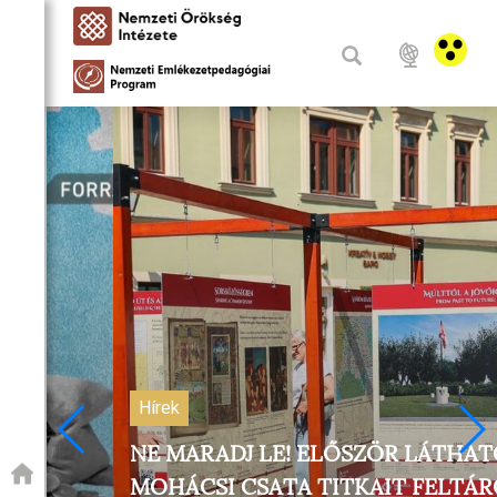
Hírek
NE MARADJ LE! ELŐSZÖR LÁTHATÓ A
MOHÁCSI CSATA TITKAIT FELTÁRÓ