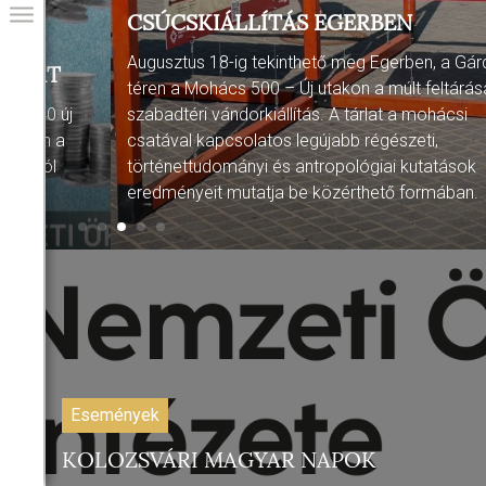
CSÚCSKIÁLLÍTÁS EGERBEN
Augusztus 18-ig tekinthető meg Egerben, a Gárdonyi
téren a Mohács 500 – Új utakon a múlt feltárása című
j
szabadtéri vándorkiállítás. A tárlat a mohácsi
csatával kapcsolatos legújabb régészeti,
történettudományi és antropológiai kutatások
eredményeit mutatja be közérthető formában.
GIAI PROGRAM
Események
KOLOZSVÁRI MAGYAR NAPOK