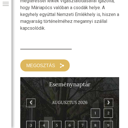
megtéréssel lelkek vigasztalódásával igazolta,
hogy Máriapócs valóban a csodák helye. A
kegyhely egyúttal Nemzeti Emlékhely is, hiszen a
magyarság történelméhez megannyi szállal
kapcsolódik.
MEGOSZTÁS
GIAI PROGRAM
Eseménynaptár
AUGUSZTUS 2026
1
2
3
4
5
6
7
8
9