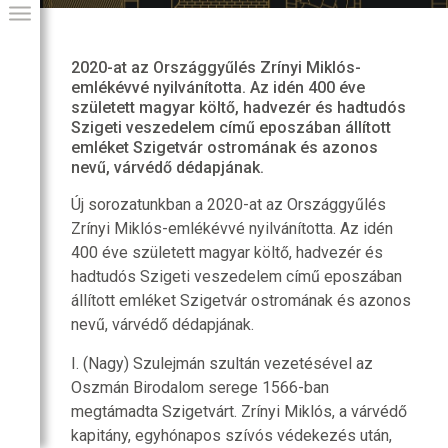
2020-at az Országgyűlés Zrínyi Miklós-
emlékévvé nyilvánította. Az idén 400 éve
született magyar költő, hadvezér és hadtudós
Szigeti veszedelem című eposzában állított
emléket Szigetvár ostromának és azonos
nevű, várvédő dédapjának.
Új sorozatunkban a 2020-at az Országgyűlés
Zrínyi Miklós-emlékévvé nyilvánította. Az idén
400 éve született magyar költő, hadvezér és
GIAI PROGRAM
hadtudós Szigeti veszedelem című eposzában
állított emléket Szigetvár ostromának és azonos
nevű, várvédő dédapjának.
I. (Nagy) Szulejmán szultán vezetésével az
Oszmán Birodalom serege 1566-ban
megtámadta Szigetvárt. Zrínyi Miklós, a várvédő
kapitány, egyhónapos szívós védekezés után,