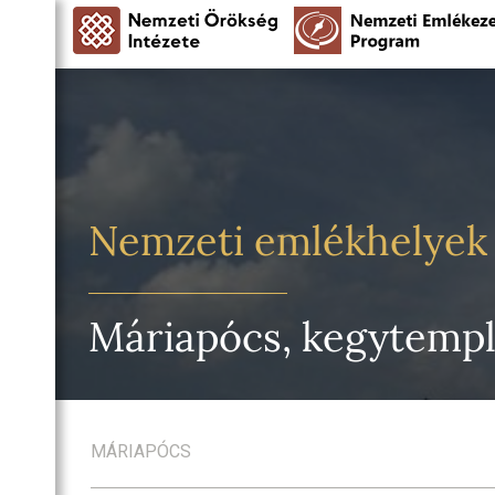
Nemzeti emlékhelyek
Máriapócs, kegytempl
MÁRIAPÓCS