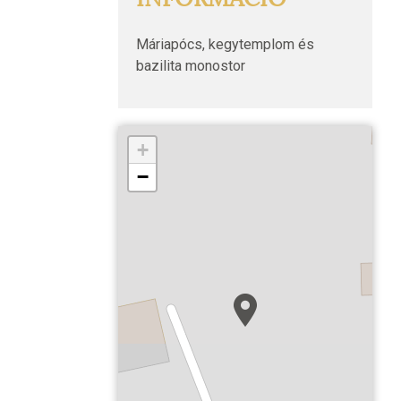
Máriapócs, kegytemplom és
bazilita monostor
+
−
Máriapócs, kegytemplom és bazil