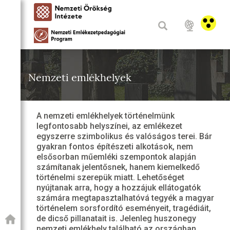
Nemzeti emlékhelyek
A nemzeti emlékhelyek történelmünk
legfontosabb helyszínei, az emlékezet
egyszerre szimbolikus és valóságos terei. Bár
gyakran fontos építészeti alkotások, nem
elsősorban műemléki szempontok alapján
számítanak jelentősnek, hanem kiemelkedő
történelmi szerepük miatt. Lehetőséget
nyújtanak arra, hogy a hozzájuk ellátogatók
számára megtapasztalhatóvá tegyék a magyar
történelem sorsfordító eseményeit, tragédiáit,
de dicső pillanatait is. Jelenleg huszonegy
nemzeti emlékhely található az országban,