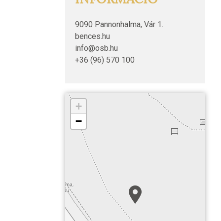
9090 Pannonhalma, Vár 1.
bences.hu
info@osb.hu
+36 (96) 570 100
+
−
Pannonhalma, Bencés Főap