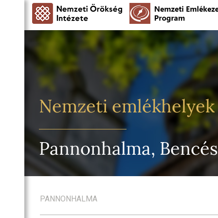
Nemzeti emlékhelyek
Pannonhalma, Bencés
PANNONHALMA