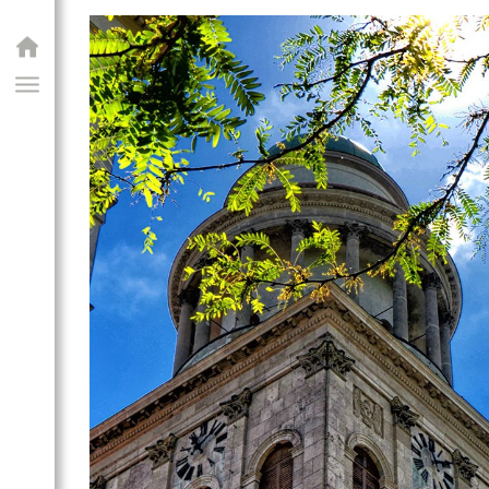
GIAI PROGRAM
 Főapátság