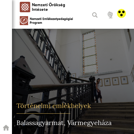
Történelmi emlékhelyek
Balassagyarmat, Vármegyeháza