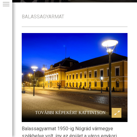
BALASSAGYARMAT
egyeháza
Balassagyarmat, Vármegyehá
GIAI PROGRAM
TOVÁBBI KÉPEKÉRT KATTINTSON
Balassagyarmat 1950-ig Nógrád vármegye
székhelye volt, így az épület a város egykori