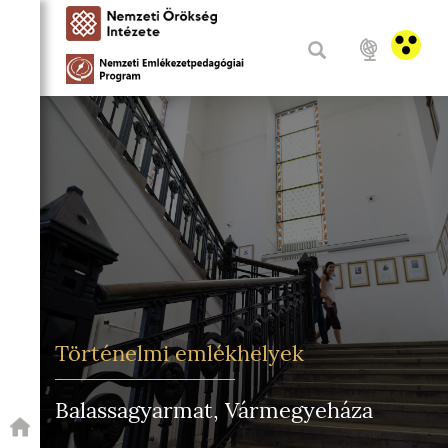
Történelmi emlékhelyek
Balassagyarmat, Vármegyeháza