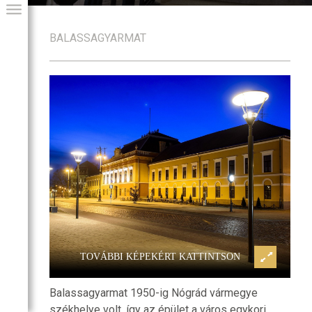
BALASSAGYARMAT
egyeháza
Balassagyarmat, Vármegyehá
GIAI PROGRAM
TOVÁBBI KÉPEKÉRT KATTINTSON
Balassagyarmat 1950-ig Nógrád vármegye
székhelye volt, így az épület a város egykori