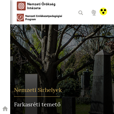
Nemzeti Sírhelyek
Farkasréti temető