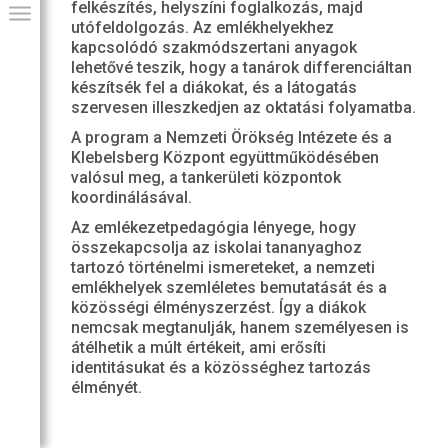
felkészítés, helyszíni foglalkozás, majd
utófeldolgozás. Az emlékhelyekhez
kapcsolódó szakmódszertani anyagok
lehetővé teszik, hogy a tanárok differenciáltan
készítsék fel a diákokat, és a látogatás
szervesen illeszkedjen az oktatási folyamatba.
A program a Nemzeti Örökség Intézete és a
Klebelsberg Központ együttműködésében
valósul meg, a tankerületi központok
koordinálásával.
Az emlékezetpedagógia lényege, hogy
összekapcsolja az iskolai tananyaghoz
tartozó történelmi ismereteket, a nemzeti
GIAI PROGRAM
emlékhelyek szemléletes bemutatását és a
közösségi élményszerzést. Így a diákok
nemcsak megtanulják, hanem személyesen is
átélhetik a múlt értékeit, ami erősíti
identitásukat és a közösséghez tartozás
élményét.