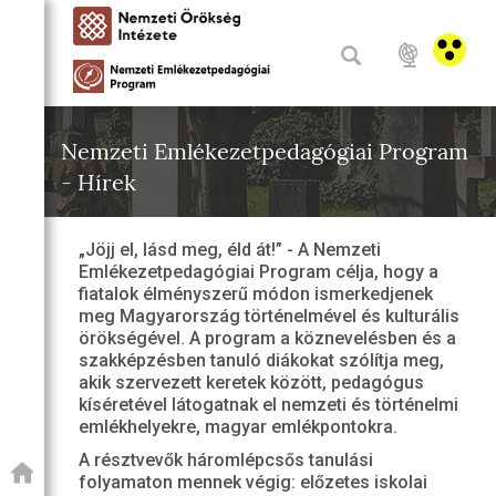
Nemzeti Emlékezetpedagógiai Program
- Hírek
„Jöjj el, lásd meg, éld át!” - A Nemzeti
Emlékezetpedagógiai Program célja, hogy a
fiatalok élményszerű módon ismerkedjenek
meg Magyarország történelmével és kulturális
örökségével. A program a köznevelésben és a
szakképzésben tanuló diákokat szólítja meg,
akik szervezett keretek között, pedagógus
kíséretével látogatnak el nemzeti és történelmi
emlékhelyekre, magyar emlékpontokra.
A résztvevők háromlépcsős tanulási
folyamaton mennek végig: előzetes iskolai