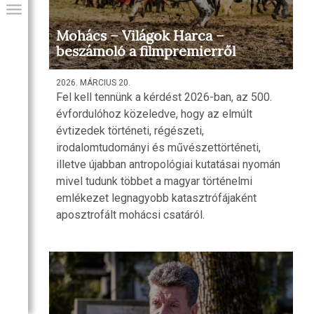
Mohács – Világok Harca –
beszámoló a filmpremierről
2026. MÁRCIUS 20.
Fel kell tennünk a kérdést 2026-ban, az 500.
évfordulóhoz közeledve, hogy az elmúlt
évtizedek történeti, régészeti,
irodalomtudományi és művészettörténeti,
illetve újabban antropológiai kutatásai nyomán
mivel tudunk többet a magyar történelmi
GIAI PROGRAM
emlékezet legnagyobb katasztrófájaként
aposztrofált mohácsi csatáról.