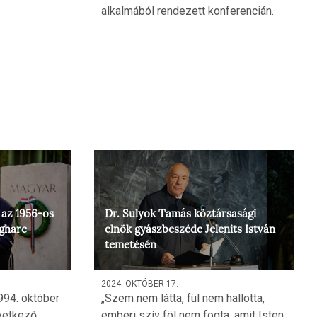
alkalmából rendezett konferencián.
 az 1956-os
Dr. Sulyok Tamás köztársasági
gharc
elnök gyászbeszéde Jelenits István
temetésén
2024. OKTÓBER 17.
994. október
„Szem nem látta, fül nem hallotta,
vetkező
emberi szív föl nem fogta, amit Isten