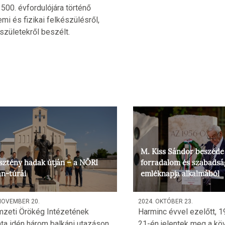
 500. évfordulójára történő
emi és fizikai felkészülésről,
születekről beszélt.
M. Kiss Sándor beszéde
sztény hadak útján – a NÖRI
forradalom és szabadsá
án-túrái
emléknapja alkalmából
NOVEMBER 20.
2024. OKTÓBER 23.
zeti Örökég Intézetének
Harminc évvel ezelőtt, 1
ta idén három balkáni utazáson
21-én jelentek meg a kö