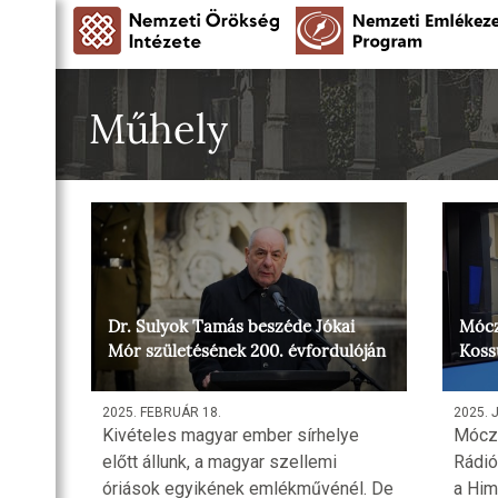
Műhely
Dr. Sulyok Tamás beszéde Jókai
Mócz
Mór születésének 200. évfordulóján
Koss
2025. FEBRUÁR 18.
2025. 
Kivételes magyar ember sírhelye
Móczá
előtt állunk, a magyar szellemi
Rádió
óriások egyikének emlékművénél. De
a Him