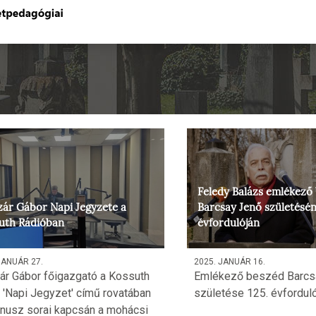
Feledy Balázs emlékező
ár Gábor Napi Jegyzete a
Barcsay Jenő születésén
uth Rádióban
évfordulóján
JANUÁR 27.
2025. JANUÁR 16.
r Gábor főigazgató a Kossuth
Emlékező beszéd Barcs
 'Napi Jegyzet' című rovatában
születése 125. évfordul
nusz sorai kapcsán a mohácsi