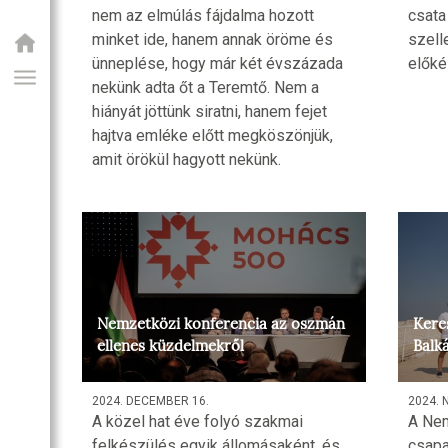
nem az elmúlás fájdalma hozott
csata
minket ide, hanem annak öröme és
szell
ünneplése, hogy már két évszázada
előké
nekünk adta őt a Teremtő. Nem a
hiányát jöttünk siratni, hanem fejet
hajtva emléke előtt megköszönjük,
amit örökül hagyott nekünk.
GIAI PROGRAM
Nemzetközi konferencia az oszmán
Kere
ellenes küzdelmekről
Balk
2024. DECEMBER 16.
2024. 
A közel hat éve folyó szakmai
A Nem
felkészülés egyik állomásaként, és
csapa