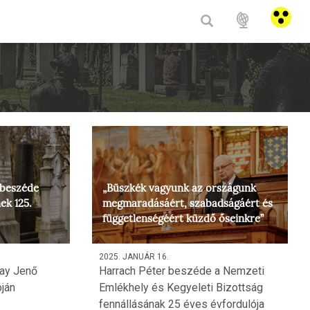
HU
/
E
 beszéde
„Büszkék vagyunk az országunk
ek 125.
megmaradásáért, szabadságáért és
függetlenségéért küzdő őseinkre”
2025. JANUÁR 16.
ay Jenő
Harrach Péter beszéde a Nemzeti
óján
Emlékhely és Kegyeleti Bizottság
fennállásának 25 éves évfordulója