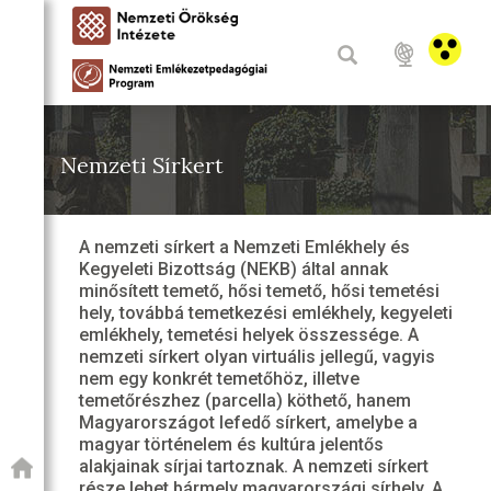
Nemzeti Sírkert
A nemzeti sírkert a Nemzeti Emlékhely és
Kegyeleti Bizottság (NEKB) által annak
minősített temető, hősi temető, hősi temetési
hely, továbbá temetkezési emlékhely, kegyeleti
emlékhely, temetési helyek összessége. A
nemzeti sírkert olyan virtuális jellegű, vagyis
nem egy konkrét temetőhöz, illetve
temetőrészhez (parcella) köthető, hanem
Magyarországot lefedő sírkert, amelybe a
magyar történelem és kultúra jelentős
alakjainak sírjai tartoznak. A nemzeti sírkert
része lehet bármely magyarországi sírhely. A