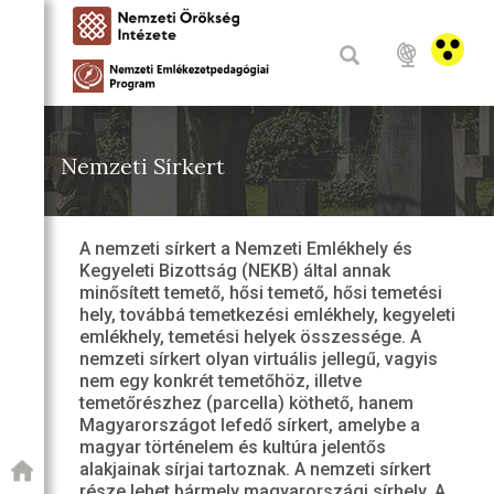
Nemzeti Sírkert
A nemzeti sírkert a Nemzeti Emlékhely és
Kegyeleti Bizottság (NEKB) által annak
minősített temető, hősi temető, hősi temetési
hely, továbbá temetkezési emlékhely, kegyeleti
emlékhely, temetési helyek összessége. A
nemzeti sírkert olyan virtuális jellegű, vagyis
nem egy konkrét temetőhöz, illetve
temetőrészhez (parcella) köthető, hanem
Magyarországot lefedő sírkert, amelybe a
magyar történelem és kultúra jelentős
alakjainak sírjai tartoznak. A nemzeti sírkert
része lehet bármely magyarországi sírhely. A