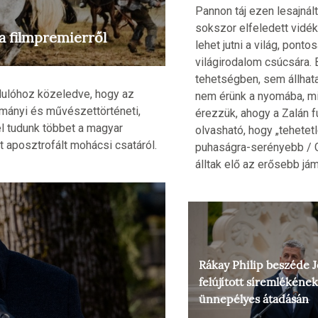
Pannon táj ezen lesajnált,
sokszor elfeledett vidéké
a filmpremierről
lehet jutni a világ, ponto
világirodalom csúcsára.
tehetségben, sem állha
rdulóhoz közeledve, hogy az
nem érünk a nyomába, mi
ományi és művészettörténeti,
érezzük, ahogy a Zalán 
el tudunk többet a magyar
olvasható, hogy „tehetetle
 aposztrofált mohácsi csatáról.
puhaságra-serényebb /
álltak elő az erősebb jám
Rákay Philip beszéde 
felújított síremlékének
ünnepélyes átadásán