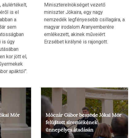
 alulértékelt,
Miniszterelnökséget vezető
ről is el
miniszter Jókaira, egy nagy
sabban a
nemzedék legfényesebb csillagára, a
 Bár sem
magyar irodalom Aranyemberére
tatosságban
emlékezett, akinek műveiért
 is úgy
Erzsébet királyné is rajongott.
futásában
n kor jött el,
 Gyermekek
bor apáktól”.
Jókai Mór
Móczár Gábor beszéde Jókai Mór
felújított síremlékének
ünnepélyes átadásán