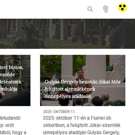
HU
/
E
eri biztos,
 beszéde
letésének
Gulyás Gergely beszéde Jókai Mór
fordulója
felújított síremlékének
ünnepélyes átadásán
2025. OKTÓBER 11.
letudandó
2025. október 11-én a Fiumei úti
p: erőt
sírkertben, a felújított Jókai-síremlék
tából, hogy a
ünnepélyes átadóján Gulyás Gergely,