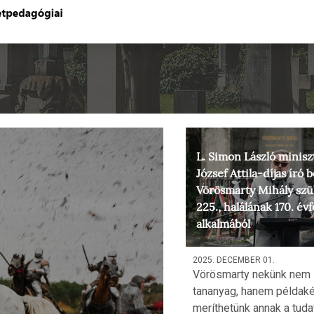
L. Simon László miniszt
József Attila-díjas író
Vörösmarty Mihály szü
225., halálának 170. év
alkalmából
2025. DECEMBER 01.
Vörösmarty nekünk nem 
tananyag, hanem példaké
meríthetünk annak a tuda