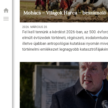
Mohács – Világok Harca – beszámoló 
2026. MÁRCIUS 20.
Fel kell tennünk a kérdést 2026-ban, az 500. évfo
elmúlt évtizedek történeti, régészeti, irodalomtud
illetve újabban antropológiai kutatásai nyomán miv
történelmi emlékezet legnagyobb katasztrófájaként
GIAI PROGRAM