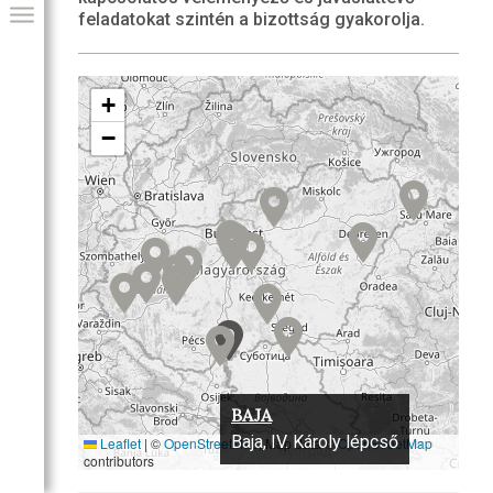
feladatokat szintén a bizottság gyakorolja.
+
−
GIAI PROGRAM
BAJA
Baja, IV. Károly lépcső
Leaflet
|
©
OpenStreetMap
, Map data ©
OpenStreetMap
contributors