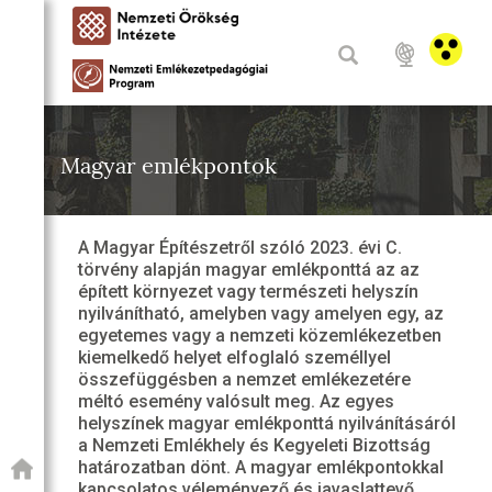
Magyar emlékpontok
A Magyar Építészetről szóló 2023. évi C.
törvény alapján magyar emlékponttá az az
épített környezet vagy természeti helyszín
nyilvánítható, amelyben vagy amelyen egy, az
egyetemes vagy a nemzeti közemlékezetben
kiemelkedő helyet elfoglaló személlyel
összefüggésben a nemzet emlékezetére
méltó esemény valósult meg. Az egyes
helyszínek magyar emlékponttá nyilvánításáról
a Nemzeti Emlékhely és Kegyeleti Bizottság
határozatban dönt. A magyar emlékpontokkal
kapcsolatos véleményező és javaslattevő