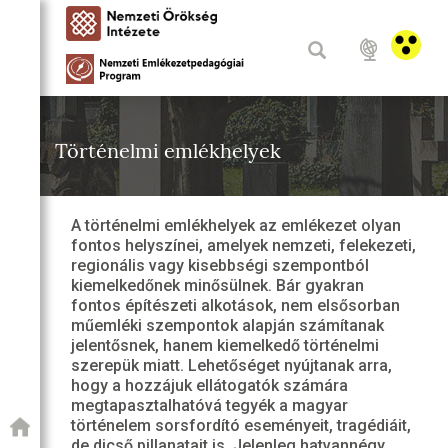
Történelmi emlékhelyek
A történelmi emlékhelyek az emlékezet olyan
fontos helyszínei, amelyek nemzeti, felekezeti,
regionális vagy kisebbségi szempontból
kiemelkedőnek minősülnek. Bár gyakran
fontos építészeti alkotások, nem elsősorban
műemléki szempontok alapján számítanak
jelentősnek, hanem kiemelkedő történelmi
szerepük miatt. Lehetőséget nyújtanak arra,
hogy a hozzájuk ellátogatók számára
megtapasztalhatóvá tegyék a magyar
történelem sorsfordító eseményeit, tragédiáit,
de dicső pillanatait is. Jelenleg hatvannégy