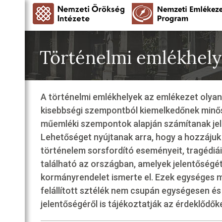
Történelmi emlékhel
A történelmi emlékhelyek az emlékezet olyan 
kisebbségi szempontból kiemelkedőnek minősü
műemléki szempontok alapján számítanak jel
Lehetőséget nyújtanak arra, hogy a hozzáju
történelem sorsfordító eseményeit, tragédiáit
található az országban, amelyek jelentőségét
kormányrendelet ismerte el. Ezek egységes 
felállított sztélék nem csupán egységesen é
jelentőségéről is tájékoztatják az érdeklődők