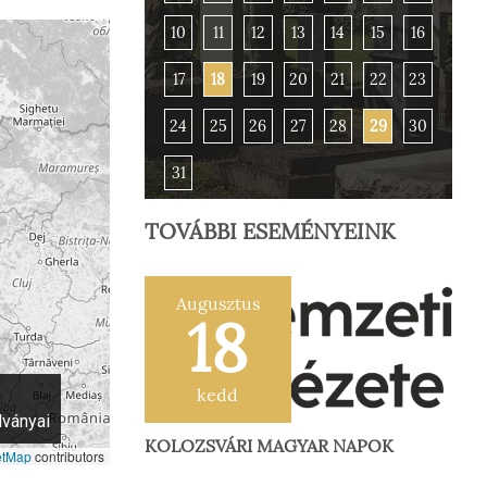
10
11
12
13
14
15
16
17
18
19
20
21
22
23
24
25
26
27
28
29
30
31
TOVÁBBI ESEMÉNYEINK
Augusztus
18
kedd
dványai
KOLOZSVÁRI MAGYAR NAPOK
etMap
contributors