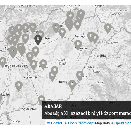
ABASÁR
Abasár, a XI. századi királyi központ mara
Leaflet
|
©
OpenStreetMap
, Map data ©
OpenStre