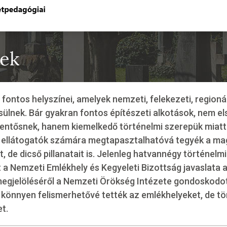
yek
fontos helyszínei, amelyek nemzeti, felekezeti, regioná
lnek. Bár gyakran fontos építészeti alkotások, nem e
entősnek, hanem kiemelkedő történelmi szerepük miatt
k ellátogatók számára megtapasztalhatóvá tegyék a ma
, de dicső pillanatait is. Jelenleg hatvannégy történelm
 a Nemzeti Emlékhely és Kegyeleti Bizottság javaslata a
megjelöléséről a Nemzeti Örökség Intézete gondoskodot
s könnyen felismerhetővé tették az emlékhelyeket, de 
et.